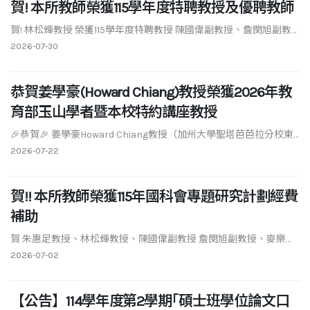
賀! 本所教師榮獲115學年度特聘教授及優聘教師
賀! 林松輝教授 榮獲115學年度特聘教授 陳國偉副教授、詹閔旭副教
授 榮獲115學年度優聘教師&n
2026-07-30
恭賀姜學豪(Howard Chiang)教授榮獲2026年教
育部玉山學者暨本校特約講座教授
🎉恭賀🎉 姜學豪Howard Chiang教授（加州大學聖塔芭芭拉分校東
亞系賴和吳濁流臺灣研究講座教
2026-07-22
賀!! 本所教師榮獲115年國科會專題研究計劃經費
補助
賀 朱惠足教授、林松輝教授、陳國偉副教授 詹閔旭副教授、麥樂文
助理教授 榮獲115年國科會專題研究計
2026-07-02
【公告】114學年度第2學期｢碩士班學位論文口